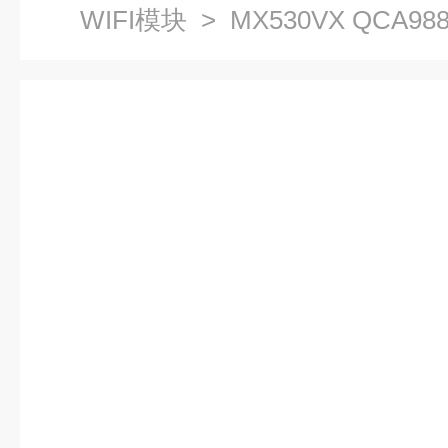
WIFI模块
> MX530VX QCA98